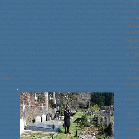
nog hee
zingen 
Dat vind
Het is 
zodat hi
haar af
wens ge
zing die
familie)
g
Los daa
dat ik 
ierbare,
afschei
Mensen 
dit? Je 
van
een
Met mij
brengen
word er