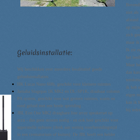
Bovendi
niet al
afstand
op mijn
zich ge
maar ik
Ik zie e
Geluidsinstallatie:
het lee
Maar he
Wij beschikken over meerdere kwalitatief goede
dan kan
geluidsinstallaties:
tenslot
​HK Lucas Nano 608i, geschikt voor kleinere ruimtes
ik heb 
Jamaha Stagepas 1K MK2 en DL-SP1K, draabaar colomn
eigen m
PA system, geschikt voor wat grotere ruimtes, warm en
kan ik h
rond geluid met een brede spreiding
bij iede
JBL Eon One MK2 draagbare line array speakerset op
accu - dus geen stroom nodig - en ook heel geschikt voor
supersnelle opbouw (denk aan weinig voorbereidingstijd
in een crematorium of buiten). De JBL heeft een helder