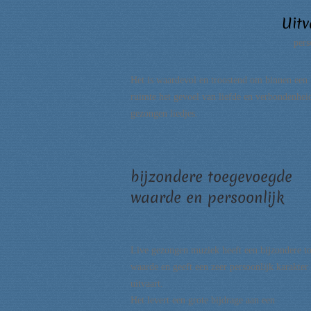
Uit
pers
Het is waardevol en troostend om binnen een kl
ruimte
het gevoel van liefde en verbondenheid
gezongen liedjes.
bijzondere toegevoegde
waarde en persoonlijk
Live gezongen muziek heeft een bijzondere t
waarde en geeft een zeer persoonlijk karakter
uitvaart.
Het levert een grote bijdrage aan een