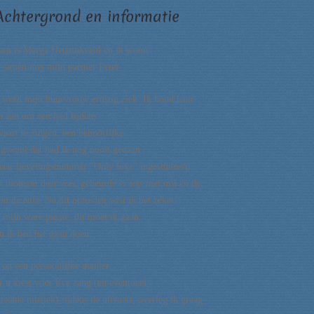
Achtergrond en informatie
am is Marga Heuzinkveld en ik woon
, samen met mijn partner Peter.
 werd mijn buurvrouw ernstig ziek. Ik bood haar
n aan om een lied tijdens
vaart te zingen, een behoorlijke
ng want dat had ik nog nooit gedaan.
haar lievelingsnummer "Only love" ingestudeerd.
t moment daar was, gebeurde er iets met mij en de
n de aula. Na dit optreden wist ik het zeker:
t mijn ware passie; dit moet ik gaan
n ik bén het gaan doen.
 op een persoonlijke manier.
 u kiest voor live zang (en eventueel
peelde muziek) tijdens de uitvaart, overleg ik graag