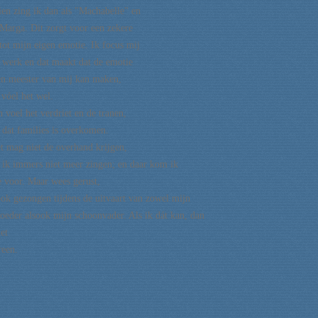
en zing ik dan als "Machabelle" en
s Marga. Dit zorgt voor een zekere
 tot mijn eigen emotie. Ik focus mij
 werk en dat maakt dat de emotie
en meester van mij kan maken,
 vóel het wel.
n voel het verdriet en de tranen,
d dat families is overkomen.
t mag niet de overhand krijgen,
 ik immers niet meer zingen; en daar kom ik
te voor. Maar wees gerust,
ook gezongen tijdens de uitvaart van zowel mijn
oeder alsook mijn schoonvader. Als ik dát kan, dan
et
reen.