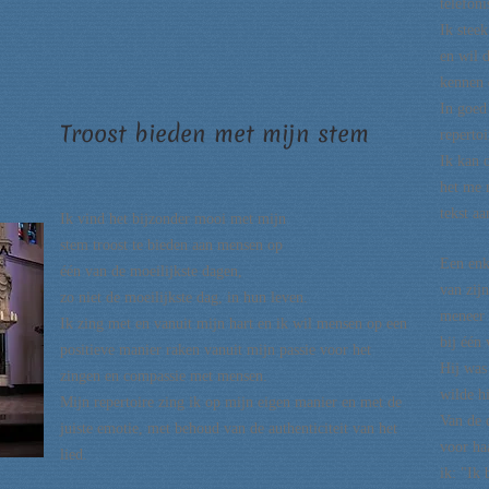
telefoni
Ik steek
en wil d
kennen 
In goed
Troost bieden met mijn stem
repertoi
Ik kan 
het me 
tekst aa
Ik vind het bijzonder mooi met mijn
stem troost te bieden aan mensen op
Een enke
één van de moeilijkste dagen,
van zij
zo niet de moeilijkste dag, in hun leven.
meneer 
Ik zing met en vanuit mijn hart en ik wil mensen op een
bij één
positieve manier raken vanuit mijn passie voor het
Hij was
zingen
en compassie met mensen.
wilde h
Mijn repertoire zing ik op mijn eigen manier en met de
Van de 
juiste emotie, met behoud van de authenticiteit van het
voor ha
lied.
ik: "Ik