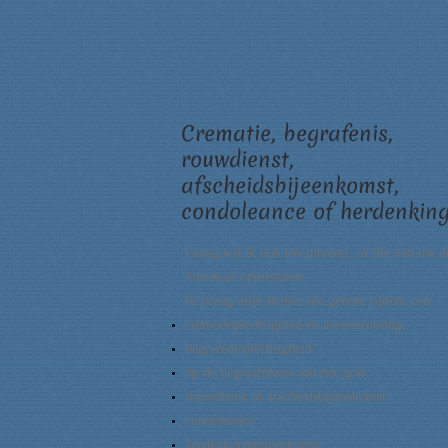
Crematie, begrafenis,
rouwdienst,
afscheidsbijeenkomst,
condoleance of herdenkin
Graag wil ik ook uw uitvaart, of die van uw d
muzikaal opluisteren.
Ik breng mijn liedjes ten gehore tijdens een:
crematieplechtigheid en asverstrooiing
begrafenisplechtigheid
op de begraafplaats aan het graf
rouwdienst of afscheidsbijeenkomst
condoleance
herdenkingsbijeenkomst