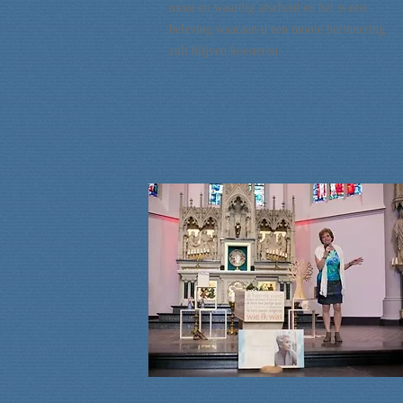
mooi en waardig afscheid en het is een
beleving waaraan u een mooie herinnering
zult blijven koesteren.