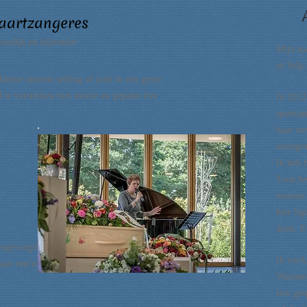
vaartzangeres
oonlijk en bijzonder
Mijn na
in Velp
eine intieme setting of juist in een grote
 te versterken met mooie en gepaste live
In 2012
spontaa
haar uit
uitdagi
Ik heb 
Toen he
mensen i
hier lig
doen.
E
oegevoegde
Ik werk
 aan een/uw
Wanneer
live ges