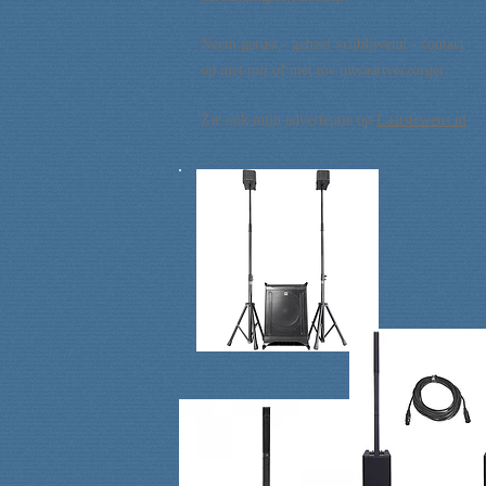
Neem gerust - geheel vrijblijvend - contact
op met mij of met uw uitvaartverzorger.
Zie ook mijn advertentie
op
Laatstewens.nl