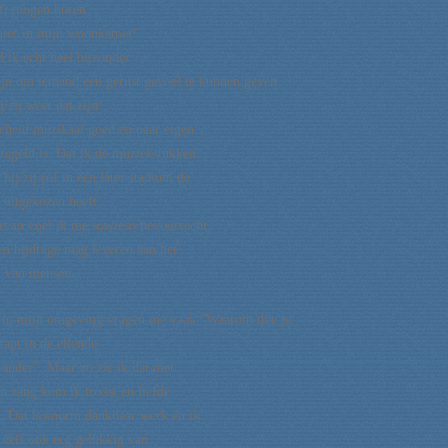
ft mogen horen
hier in mijn woonkamer".
 ik echt heel bijzonder.
fijn om iemand een gerust gevoel te kunnen geven
j/zij weet dat zijn/
scheid muzikaal goed en naar eigen
regeld is. Dat ik de muziekstukken
 hij/zij (of in een later stadium de
 uitgekozen heeft.
rvan voel ik me sowieso bevoorrecht
een bijdrage mag leveren aan het
d van mensen.
in mijn omgeving vragen me vaak "Waarom doe je
stapt in de ellende
 ander". Maar zo zie ik dat niet.
n zang kom ik troost en liefde
. Dat is enorm dankbaar werk en ik
 zelf ook
erg gelukkig van.