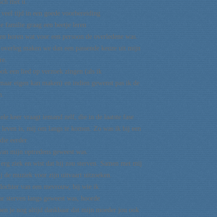
sch met u.
 veel tijd in een goede voorbereiding
e familie graag een beetje leren
en horen wat voor een persoon de overledene was.
 overleg maken we dan een passende keuze uit mijn
re.
ook een lied op verzoek zingen (als ik
maar eigen kan maken) en indien gewenst pas ik de
n.
le keer vraagt iemand zelf, die in de laatste fase
n leven is, mij om langs te komen. Zo was ik bij een
die eerder
 van mijn optredens geweest was.
 erg ziek en wist dat hij zou sterven. Samen met mij
ij de muziek voor zijn uitvaart uitzoeken.
dochter van een mevrouw, bij wie ik
ar sterven langs geweest was, hoorde
 ben je nog altijd dankbaar dat mijn moeder jou ook