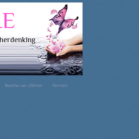
LE
 herdenking
Reacties van cliënten
Partners