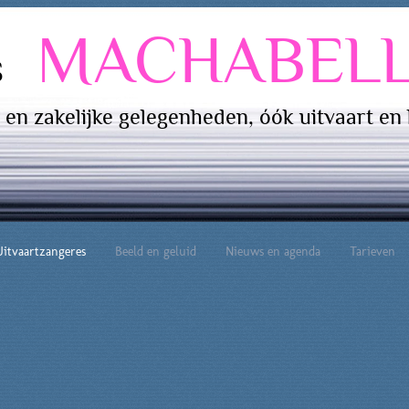
MACHABEL
es
e en zakelijke gelegenheden, óók uitvaart en
Uitvaartzangeres
Beeld en geluid
Nieuws en agenda
Tarieven