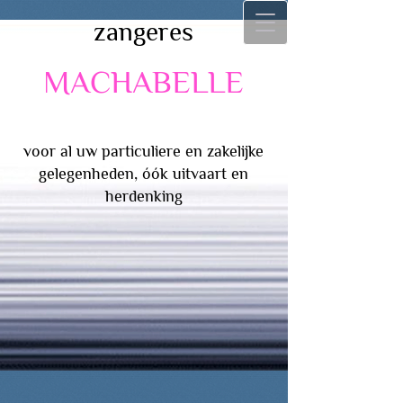
zangeres
MACHABELLE
voor al uw particuliere en zakelijke
gelegenheden, óók uitvaart en
herdenking