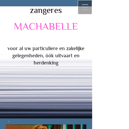
zangeres
MACHABELLE
voor al uw particuliere en zakelijke
gelegenheden, óók uitvaart en
herdenking